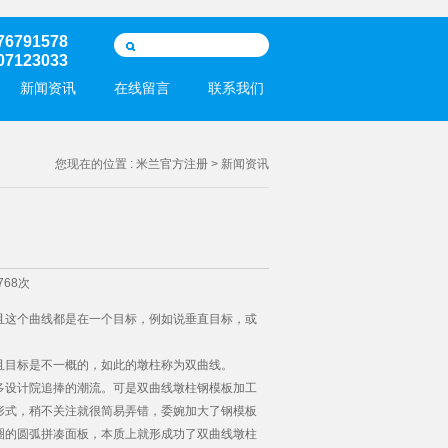
6791578
7123033
新闻资讯
在线留言
联系我们
您现在的位置 :
米兰官方注册
> 新闻资讯
768次
这个曲线都是在一个目标，例如说垂直目标，或
目标是不一概的，如此的墩柱称为双曲线。
设计院追捧的潮流。可是双曲线墩柱钢模板加工
形式，稍不关注就很简易弄错，委婉加大了钢模板
圈的圆弧拼凑面板，本质上就形成功了双曲线墩柱