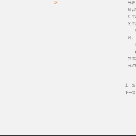
区
外表
所以
功了
的主
综上
时。
桥柱
由于
异需
分红
上一篇
下一篇