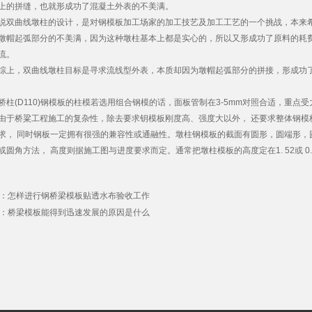
上的拼缝，也就形成功了混凝土外表的不美满。
说双曲线墩柱的设计，是对钢模板加工场家的加工技艺及加工工艺的一个挑战，本来
墩帽起弧部分的不美满，因为这种墩柱基本上都是实心的，所以又形成功了原料的耗
流。
，双曲线墩柱目标是寻求流线型外表，本质却因为墩帽起弧部分的拼接，形成功了
(D110)钢模板的柱模若选用组合钢模的话，面板管制在3-5mm对照合适，重点
桥粱工程施工的复杂性，除去要求钥模板刚度高、强度大以外， 还要求整体钢模
求， 同时钢板一定拥有很强的兼容性或通融性。墩柱钢模板的截面有圆形，圆端形，圆
或圆角方法， 高度则据施工图与进度要求而定。通常把墩柱模板的高度定在1. 52或 0
：
怎样进行钢桥梁模板贴透水布验收工作
：
桥梁模板能得到迅速发展的原因是什么