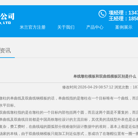
项经理：1347
王经理：1850
米兰官方注册
关于我们
产品中心
案例展示
资讯
单线墩柱模板和双曲线模板区别是什么
修改时间:2026-04-29 08:57:12 浏览次数：18
的单曲线及双曲线钢模板的话，单曲线指的是墩柱在一个目标唯有一个曲线，而且
水平目标。
线墩柱指的是在墩柱的一个目标内部包括两个圆，而且这两个圆是不重复的，而且
线及双曲线目前都是中国高铁墩柱设计的主流目标，其优美的流线型外表也是众多
复杂，费工费时，在曲线端的圆弧部分很难做到设计数据中的准则，基本上都是近似
场家的本钱，由于双曲线钢模板只能加工到近似形式，形成功了在墩帽位置有一圈一