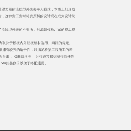
希望美丽的流线型外表去夺人眼球，本质上却形成
费，这种费工费时耗费原料的设计现在成为设计院
流线型外表的不美满，形成钢模板厂家的费工费
受力取决于模板内外肋板钢材选用、间距的肯定。
板拥有较强的适合性，以满足桥粱工程施工的差
台形， 双曲线形等， 分模通常根据脱模简便性
. 5m的整数倍以便于搭配通用。