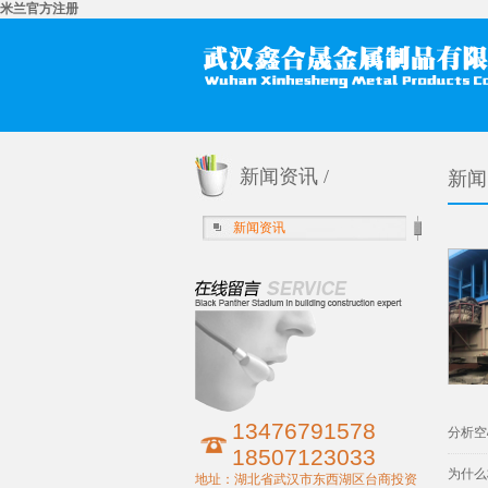
米兰官方注册
新闻资讯 /
新闻
新闻资讯
13476791578
分析空
18507123033
为什么
地址：湖北省武汉市东西湖区台商投资