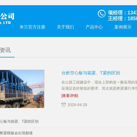
项经理：1347
王经理：1850
米兰官方注册
关于我们
产品中心
案例展示
资讯
分析空心板与箱梁、T梁的区别
在公路工程建设中，现在上部构造一般采用的
应满足造价较低的要求、其次就是桥梁通行净
于跨径在8~20m之间，空心板梁优...
[查看详情]
2026-04-29
心板与箱梁、T梁的区别
桥梁模板会出现裂缝