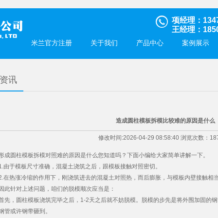
项经理：1347
王经理：1850
米兰官方注册
关于我们
产品中心
案例展示
资讯
造成圆柱模板拆模比较难的原因是什么
修改时间:2026-04-29 08:58:40 浏览次数：18
圆柱模板拆模对照难的原因是什么您知道吗？下面小编给大家简单讲解一下。
由于模板尺寸准确，混凝土浇筑之后，跟模板接触对照密切。
在热涨冷缩的作用下，刚浇筑进去的混凝土对照热，而后膨胀，与模板内壁接触相
针对上述问题，咱们的脱模顺次应当是：
，圆柱模板浇筑完毕之后，1-2天之后就不妨脱模。脱模的步先是将外围加固的钢
钢管或许钢带砸到。