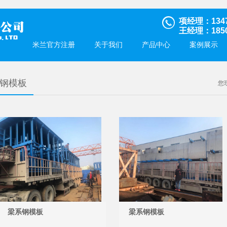
项经理：1347
王经理：1850
米兰官方注册
关于我们
产品中心
案例展示
钢模板
您
梁系钢模板
梁系钢模板