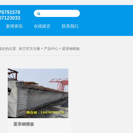
6791578
7123033
新闻资讯
在线留言
联系我们
现在的位置 :
米兰官方注册
>
产品中心
> 梁系钢模板
梁系钢模板