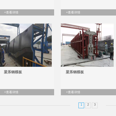
+查看详情
+查看详情
梁系钢模板
梁系钢模板
+查看详情
+查看详情
1
2
3